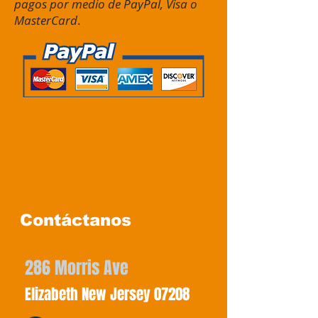
pagos por medio de PayPal, Visa o
MasterCard
.
Contáctanos
286 Morris Ave
Elizabeth New Jersey 07208