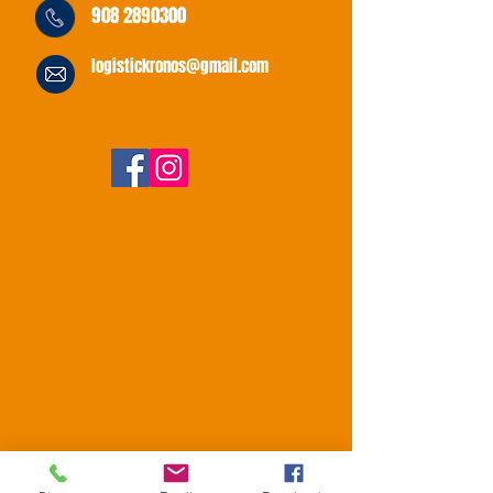
908 2890300
logistickronos@gmail.com